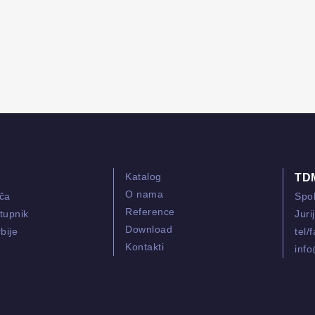
Katalog
TD
O nama
ača
Spol
Reference
tupnik
Juri
Download
bije
tel/
Kontakti
inf