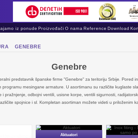
vajamo iz ponude
Proizvođači
O nama
Reference
Download
Kon
URA
GENEBRE
Genebre
ralni predstavnik španske firme "Genebre" za teritoriju Srbije. Pored 
 programu mesingane armature. U asortimanu su različite kuglaste sl
 i pražnjenje, odbojni ventili, usisne korpe, ventili sigurnosti, radijatorski
različite spojnice i sl. Kompletan asortiman možete videti u priloženim k
Aktuatori