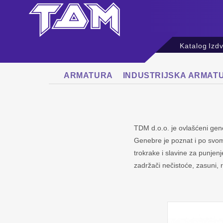
Katalog
Izd
ARMATURA
INDUSTRIJSKA ARMAT
TDM d.o.o. je ovlašćeni gene
Genebre je poznat i po svom
trokrake i slavine za punjenje
zadržači nečistoće, zasuni, 