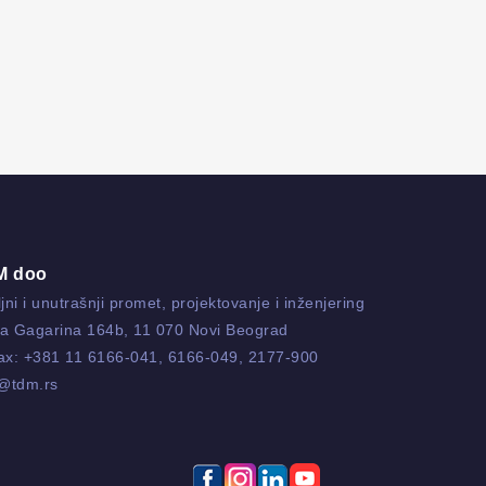
M doo
jni i unutrašnji promet, projektovanje i inženjering
ja Gagarina 164b, 11 070 Novi Beograd
fax:
+381 11 6166-041
,
6166-049
,
2177-900
o@tdm.rs