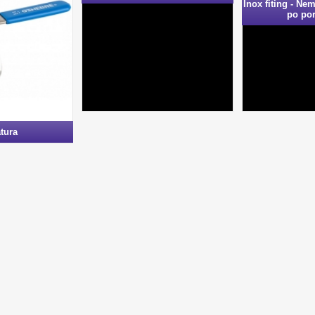
Inox fiting - Ne
po po
tura