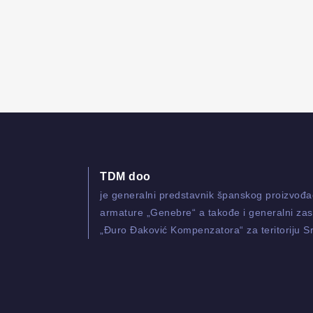
TDM doo
je generalni predstavnik španskog proizvođ
armature „Genebre“ a takođe i generalni zas
„Đuro Đaković Kompenzatora“ za teritoriju Sr