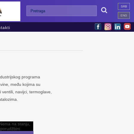
SRB

ENG
takti
industrijskog programa
avine, među kojima su
 ventili, navijci, termoglave,
atalozima.