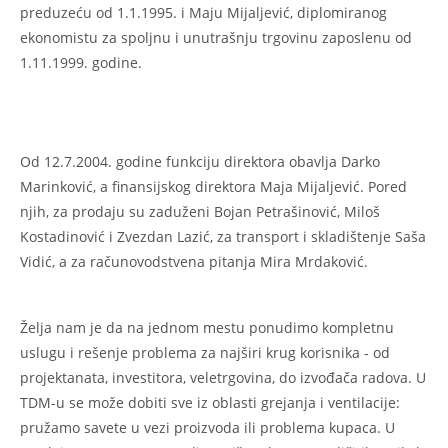
preduzeću od 1.1.1995. i Maju Mijaljević, diplomiranog
ekonomistu za spoljnu i unutrašnju trgovinu zaposlenu od
1.11.1999. godine.
Od 12.7.2004. godine funkciju direktora obavlja Darko
Marinković, a finansijskog direktora Maja Mijaljević. Pored
njih, za prodaju su zaduženi Bojan Petrašinović, Miloš
Kostadinović i Zvezdan Lazić, za transport i skladištenje Saša
Vidić, a za računovodstvena pitanja Mira Mrdaković.
Želja nam je da na jednom mestu ponudimo kompletnu
uslugu i rešenje problema za najširi krug korisnika - od
projektanata, investitora, veletrgovina, do izvođača radova. U
TDM-u se može dobiti sve iz oblasti grejanja i ventilacije:
pružamo savete u vezi proizvoda ili problema kupaca. U