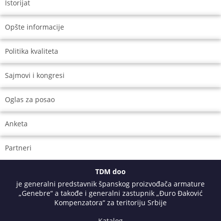
Istorijat
Opšte informacije
Politika kvaliteta
Sajmovi i kongresi
Oglas za posao
Anketa
Partneri
TDM doo
je generalni predstavnik španskog proizvođača armature
„Genebre“ a takođe i generalni zastupnik „Đuro Đaković
Kompenzatora“ za teritoriju Srbije
Katalog