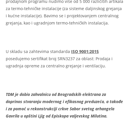
prodajnom programu nudimo više od 5 000 različitih artikala
za termo-tehničke instalacije (za sisteme daljinskog grejanja
i kućne instalacije). Bavimo se i projektovanjem centralnog
grejanja, kao i ugradnjom termo-tehničkih instalacija.
U skladu sa zahtevima standarda
ISO 9001:2015
posedujemo sertifikat broj SRN3237 za oblast: Prodaja i
ugradnja opreme za centralno grejanje i ventilaciju.
TDM je dobio
zahvalnicu od Beogradskih elektrana za
doprinos stvaranju modernog i efikasnog preduzeća
, a takođe
i za
pomoć u rekonstrukciji crkve Sabor svetog arhangela
Gavrila
u opštini Ljig od Episkopa valjevskog Milutina.