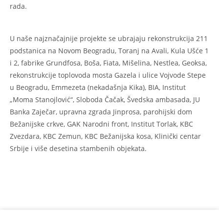
rada.
U naše najznačajnije projekte se ubrajaju rekonstrukcija 211
podstanica na Novom Beogradu, Toranj na Avali, Kula Ušće 1
i 2, fabrike Grundfosa, Boša, Fiata, Mišelina, Nestlea, Geoksa,
rekonstrukcije toplovoda mosta Gazela i ulice Vojvode Stepe
u Beogradu, Emmezeta (nekadašnja Kika), BIA, Institut
„Moma Stanojlović“, Sloboda Čačak, Švedska ambasada, JU
Banka Zaječar, upravna zgrada Jinprosa, parohijski dom
Bežanijske crkve, GAK Narodni front, Institut Torlak, KBC
Zvezdara, KBC Zemun, KBC Bežanijska kosa, Klinički centar
Srbije i više desetina stambenih objekata.