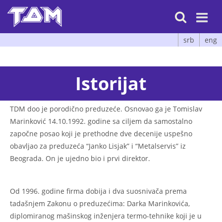

srb
eng
Istorijat
TDM doo je porodično preduzeće. Osnovao ga je Tomislav
Marinković 14.10.1992. godine sa ciljem da samostalno
započne posao koji je prethodne dve decenije uspešno
obavljao za preduzeća “Janko Lisjak” i “Metalservis” iz
Beograda. On je ujedno bio i prvi direktor.
Od 1996. godine firma dobija i dva suosnivača prema
tadašnjem Zakonu o preduzećima: Darka Marinkovića,
diplomiranog mašinskog inženjera termo-tehnike koji je u