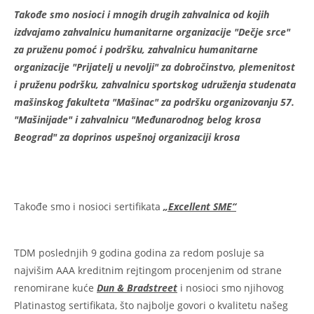
Takođe smo nosioci i mnogih drugih zahvalnica od kojih
izdvajamo zahvalnicu humanitarne organizacije "Dečje srce"
za pruženu pomoć i podršku
, zahvalnicu humanitarne
organizacije "Prijatelj u nevolji"
za dobročinstvo, plemenitost
i pruženu podršku
, zahvalnicu sportskog udruženja studenata
mašinskog fakulteta "Mašinac"
za podršku organizovanju 57.
"Mašinijade"
i zahvalnicu "Međunarodnog belog krosa
Beograd"
za doprinos uspešnoj organizaciji krosa
Takođe smo i nosioci sertifikata
„Excellent SME“
TDM poslednjih 9 godina godina za redom posluje sa
najvišim AAA kreditnim rejtingom procenjenim od strane
renomirane kuće
Dun & Bradstreet
i nosioci smo njihovog
Platinastog sertifikata, što najbolje govori o kvalitetu našeg