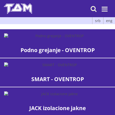

srb
eng
Podno grejanje - OVENTROP
SMART - OVENTROP
JACK izolacione jakne