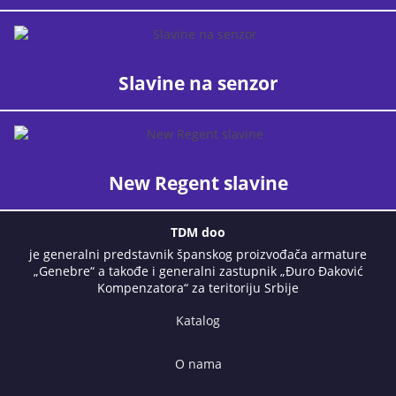
Slavine na senzor
New Regent slavine
TDM doo
je generalni predstavnik španskog proizvođača armature
„Genebre“ a takođe i generalni zastupnik „Đuro Đaković
Kompenzatora“ za teritoriju Srbije
Katalog
O nama