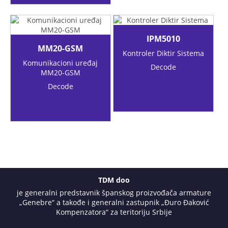
IPM5010
MM20-GSM
Kontroler Diktir Sistema
Komunikacioni uređaj
Decode
MM20-GSM
Decode
TDM doo
je generalni predstavnik španskog proizvođača armature
„Genebre“ a takođe i generalni zastupnik „Đuro Đaković
Kompenzatora“ za teritoriju Srbije