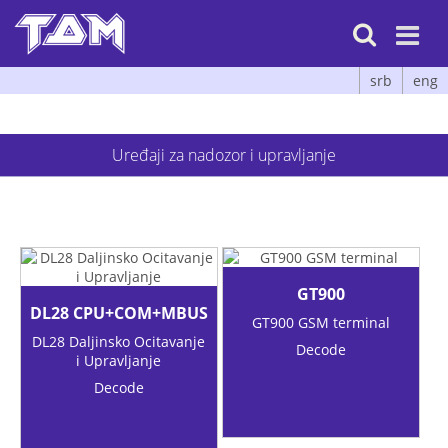

srb
eng
Uređaji za nadozor i upravljanje
GT900
DL28 CPU+COM+MBUS
GT900 GSM terminal
DL28 Daljinsko Ocitavanje
Decode
i Upravljanje
Decode