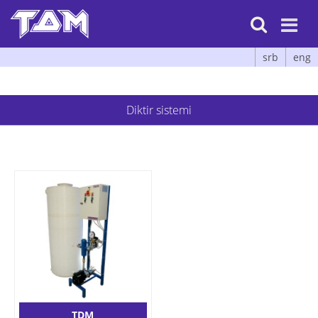

srb
eng
Diktir sistemi
TDM