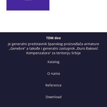
TDM doo
je generalni predstavnik španskog proizvođača armature
„Genebre“ a takođe i generalni zastupnik „Đuro Đaković
Kompenzatora“ za teritoriju Srbije
Katalog
O nama
Reference
Download