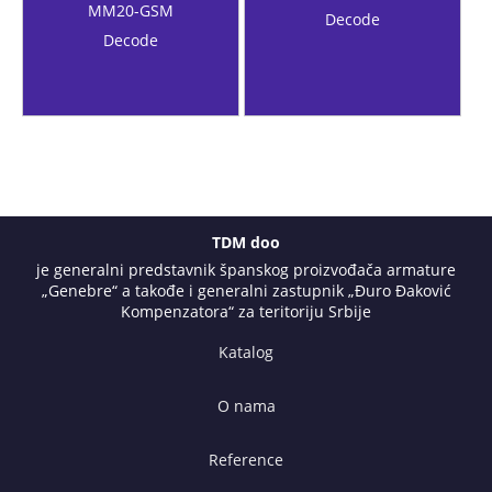
MM20-GSM
Decode
Decode
TDM doo
je generalni predstavnik španskog proizvođača armature
„Genebre“ a takođe i generalni zastupnik „Đuro Đaković
Kompenzatora“ za teritoriju Srbije
Katalog
O nama
Reference