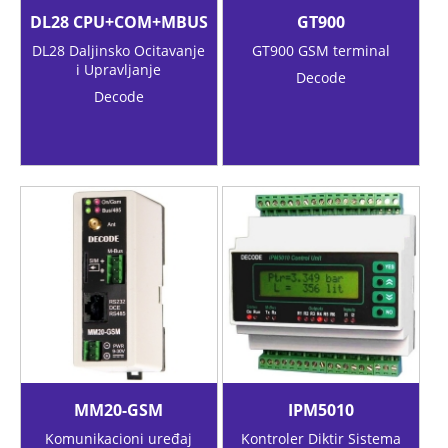
DL28 CPU+COM+MBUS
GT900
DL28 Daljinsko Ocitavanje
GT900 GSM terminal
i Upravljanje
Decode
Decode
MM20-GSM
IPM5010
Komunikacioni uređaj
Kontroler Diktir Sistema