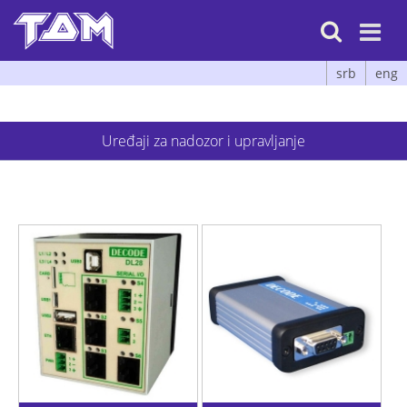

srb
eng
Uređaji za nadozor i upravljanje