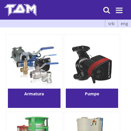

srb
eng
Armatura
Pumpe