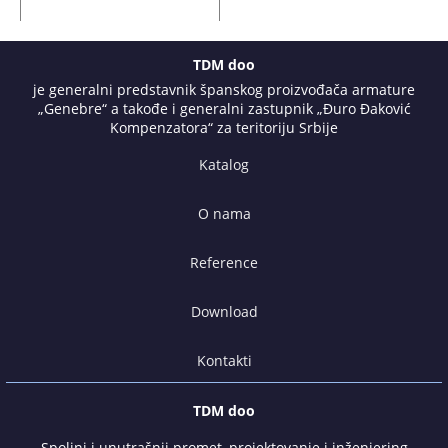
TDM doo
je generalni predstavnik španskog proizvođača armature
„Genebre“ a takođe i generalni zastupnik „Đuro Đaković
Kompenzatora“ za teritoriju Srbije
Katalog
O nama
Reference
Download
Kontakti
TDM doo
Spoljni i unutrašnji promet, projektovanje i inženjering