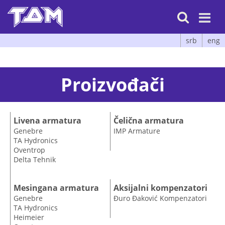

srb
eng
Proizvođači
Livena armatura
Čelična armatura
Genebre
IMP
Armature
TA Hydronics
Oventrop
Delta Tehnik
Mesingana armatura
Aksijalni kompenzatori
Genebre
Đuro Đaković
Kompenzatori
TA Hydronics
Heimeier