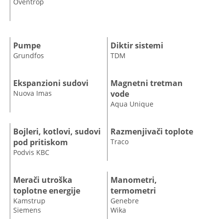
Oventrop
Pumpe
Diktir sistemi
Grundfos
TDM
Ekspanzioni sudovi
Magnetni tretman
Nuova Imas
vode
Aqua Unique
Bojleri, kotlovi, sudovi
Razmenjivači toplote
pod pritiskom
Traco
Podvis KBC
Merači utroška
Manometri,
toplotne energije
termometri
Kamstrup
Genebre
Siemens
Wika