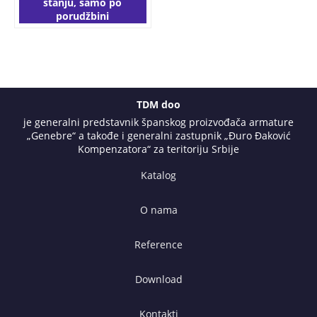
stanju, samo po
porudžbini
TDM doo
je generalni predstavnik španskog proizvođača armature
„Genebre“ a takođe i generalni zastupnik „Đuro Đaković
Kompenzatora“ za teritoriju Srbije
Katalog
O nama
Reference
Download
Kontakti