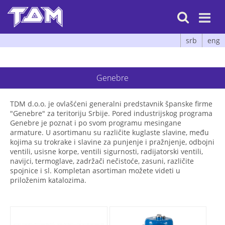

srb
eng
Genebre
TDM d.o.o. je ovlašćeni generalni predstavnik španske firme
"Genebre" za teritoriju Srbije. Pored industrijskog programa
Genebre je poznat i po svom programu mesingane
armature. U asortimanu su različite kuglaste slavine, među
kojima su trokrake i slavine za punjenje i pražnjenje, odbojni
ventili, usisne korpe, ventili sigurnosti, radijatorski ventili,
navijci, termoglave, zadržači nečistoće, zasuni, različite
spojnice i sl. Kompletan asortiman možete videti u
priloženim katalozima.