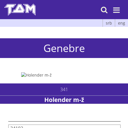

srb
eng
Genebre
341
Holender m-ž