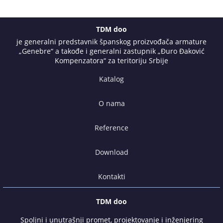
TDM doo
je generalni predstavnik španskog proizvođača armature
„Genebre“ a takođe i generalni zastupnik „Đuro Đaković
Kompenzatora“ za teritoriju Srbije
Katalog
O nama
Reference
Download
Kontakti
TDM doo
Spoljni i unutrašnji promet, projektovanje i inženjering