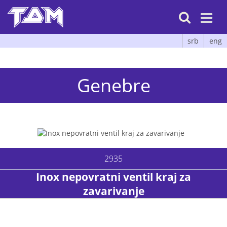

srb
eng
Genebre
2935
Inox nepovratni ventil kraj za
zavarivanje