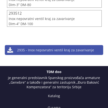
Dim-3” DM-80
293512
Inox nepovratni ventil kraj za zavarivanje
Dim-4” DM-100
2935 - Inox nepovratni ventil kraj za zavarivanje
TDM doo
je generalni predstavnik španskog proizvođača armature
„Genebre“ a takođe i generalni zastupnik „Đuro Đaković
Kompenzatora“ za teritoriju Srbije
Katalog
O nama