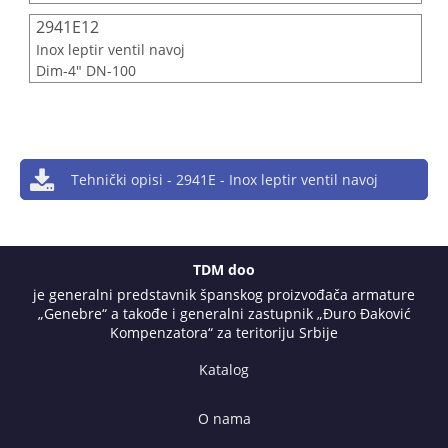
2941E12
Inox leptir ventil navoj
Dim-4" DN-100
Tehnički opisi - 2941E - Inox leptir ventil navoj
TDM doo
je generalni predstavnik španskog proizvođača armature
„Genebre“ a takođe i generalni zastupnik „Đuro Đaković
Kompenzatora“ za teritoriju Srbije
Katalog
O nama