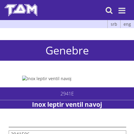

srb
eng
Genebre
2941E
Inox leptir ventil navoj