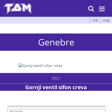

srb
eng
Genebre
2921
Gornji ventil sifon creva