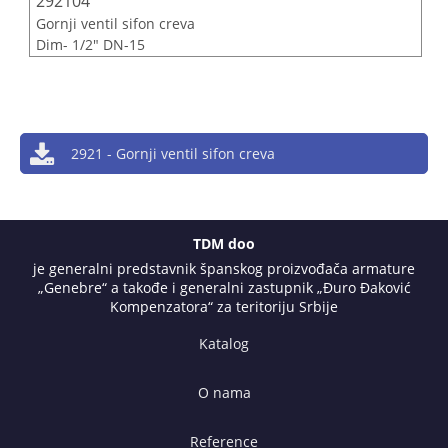
292104
Gornji ventil sifon creva
Dim- 1/2" DN-15
2921 - Gornji ventil sifon creva
TDM doo
je generalni predstavnik španskog proizvođača armature
„Genebre“ a takođe i generalni zastupnik „Đuro Đaković
Kompenzatora“ za teritoriju Srbije
Katalog
O nama
Reference