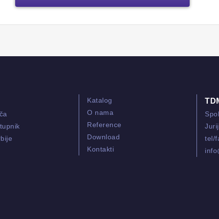
Katalog
TD
O nama
ača
Spol
Reference
tupnik
Juri
Download
bije
tel/
Kontakti
inf