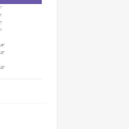
4"
8”
2"
4"
/4"
/2"
/2"