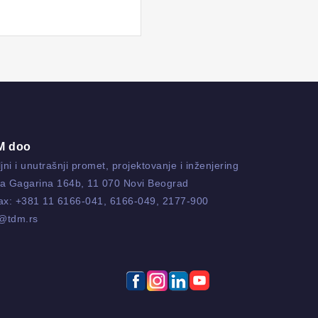
M doo
jni i unutrašnji promet, projektovanje i inženjering
ja Gagarina 164b, 11 070 Novi Beograd
fax:
+381 11 6166-041
,
6166-049
,
2177-900
o@tdm.rs