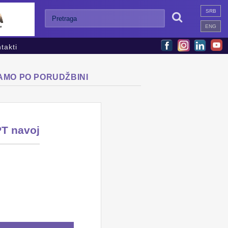
SRB

ENG
takti
SAMO PO PORUDŽBINI
PT navoj