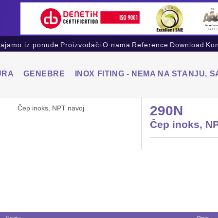
vajamo iz ponude
Proizvođači
O nama
Reference
Download
Kon
URA
GENEBRE
INOX FITING - NEMA NA STANJU, 
290N
Čep inoks, N