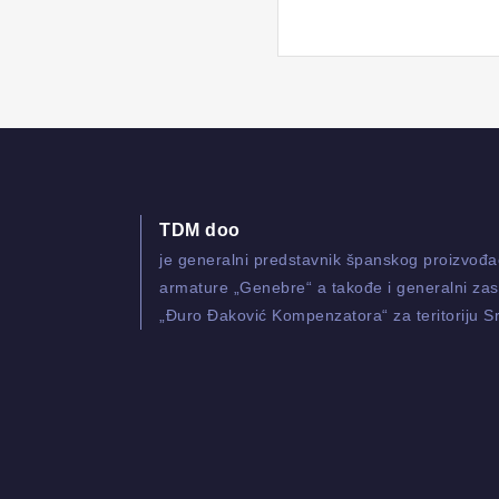
TDM doo
je generalni predstavnik španskog proizvođ
armature „Genebre“ a takođe i generalni zas
„Đuro Đaković Kompenzatora“ za teritoriju Sr