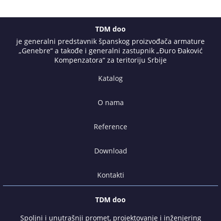
TDM doo
je generalni predstavnik španskog proizvođača armature
„Genebre“ a takođe i generalni zastupnik „Đuro Đaković
Kompenzatora“ za teritoriju Srbije
Katalog
O nama
Reference
Download
Kontakti
TDM doo
Spoljni i unutrašnji promet, projektovanje i inženjering