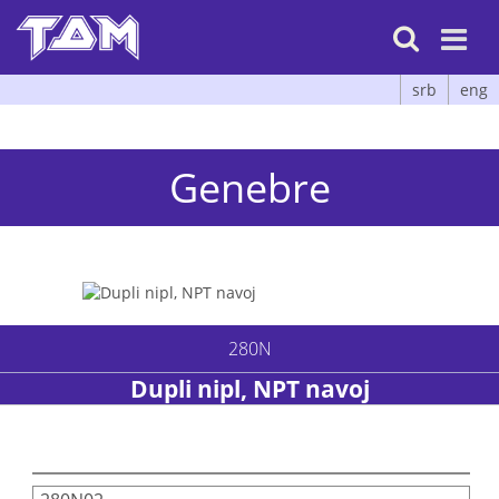

srb
eng
Genebre
280N
Dupli nipl, NPT navoj