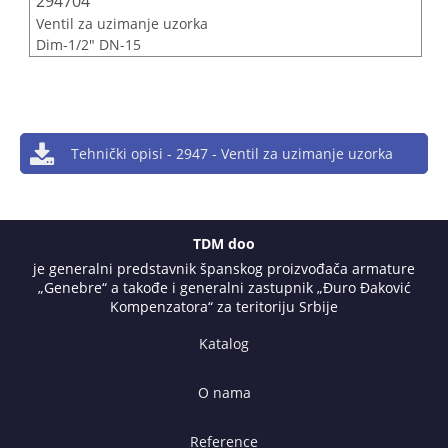
294704
Ventil za uzimanje uzorka
Dim-1/2" DN-15
Tehnički opisi - 2947 - Ventil za uzimanje uzorka
TDM doo
je generalni predstavnik španskog proizvođača armature
„Genebre“ a takođe i generalni zastupnik „Đuro Đaković
Kompenzatora“ za teritoriju Srbije
Katalog
O nama
Reference