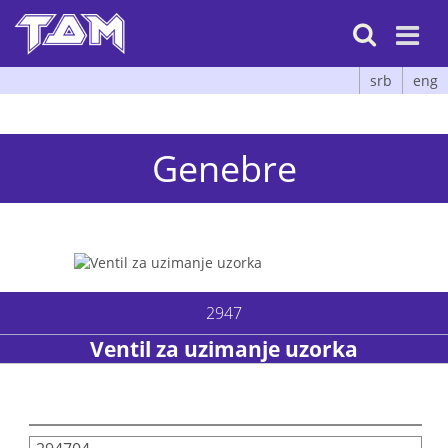

srb
eng
Genebre
2947
Ventil za uzimanje uzorka