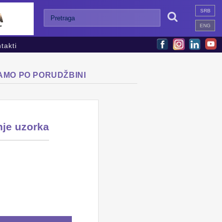
SRB

ENG
takti
SAMO PO PORUDŽBINI
nje uzorka