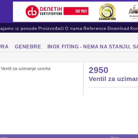
vajamo iz ponude
Proizvođači
O nama
Reference
Download
Kon
URA
GENEBRE
INOX FITING - NEMA NA STANJU, 
2950
Ventil za uzima