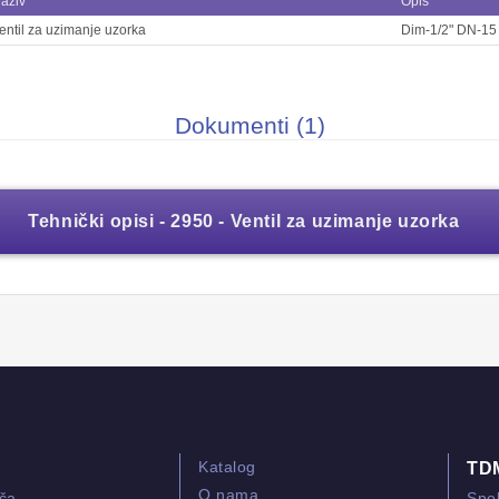
aziv
Opis
entil za uzimanje uzorka
Dim-1/2" DN-15
Dokumenti (1)
Tehnički opisi - 2950 - Ventil za uzimanje uzorka
Katalog
TD
O nama
ača
Spol