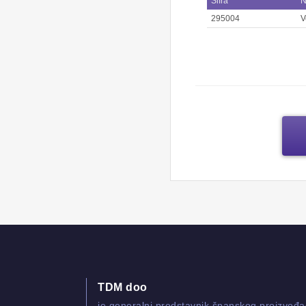
Šifra
N
295004
V
TDM doo
je generalni predstavnik španskog proizvođ