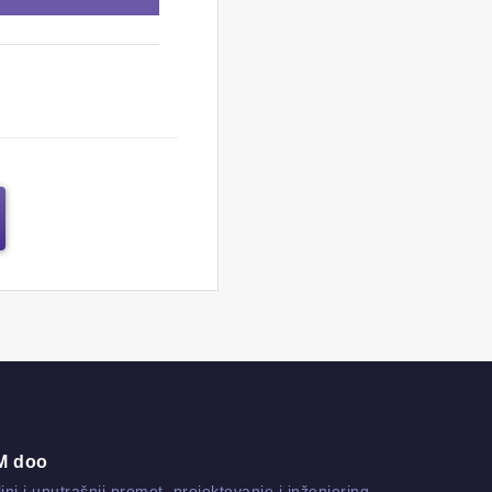
M doo
jni i unutrašnji promet, projektovanje i inženjering