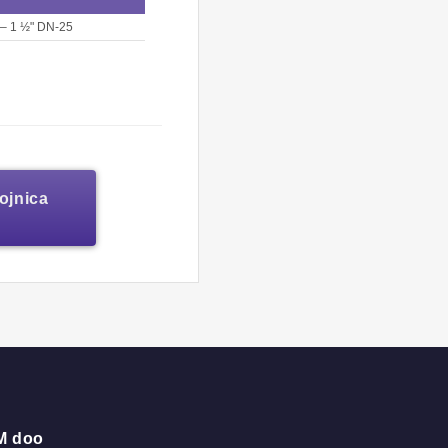
 – 1 ½" DN-25
pojnica
M doo