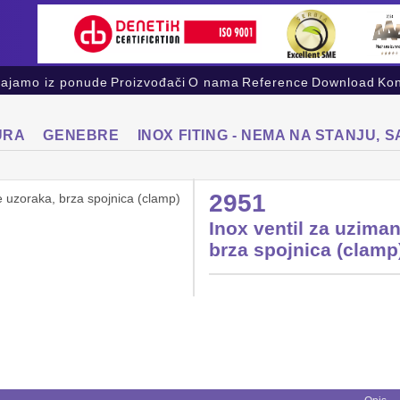
vajamo iz ponude
Proizvođači
O nama
Reference
Download
Kon
URA
GENEBRE
INOX FITING - NEMA NA STANJU, 
2951
Inox ventil za uziman
brza spojnica (clamp