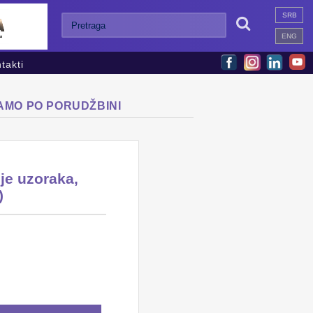
SRB

ENG
takti
SAMO PO PORUDŽBINI
je uzoraka,
)