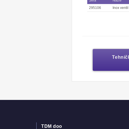
Šifra
Naziv
295106
Inox venti
Tehničk
TDM doo