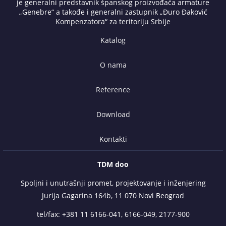
je generalni predstavnik španskog proizvođača armature
„Genebre“ a takođe i generalni zastupnik „Đuro Đaković
Kompenzatora“ za teritoriju Srbije
Katalog
O nama
Reference
Download
Kontakti
TDM doo
Spoljni i unutrašnji promet, projektovanje i inženjering
Jurija Gagarina 164b, 11 070 Novi Beograd
tel/fax:
+381 11 6166-041
,
6166-049
,
2177-900