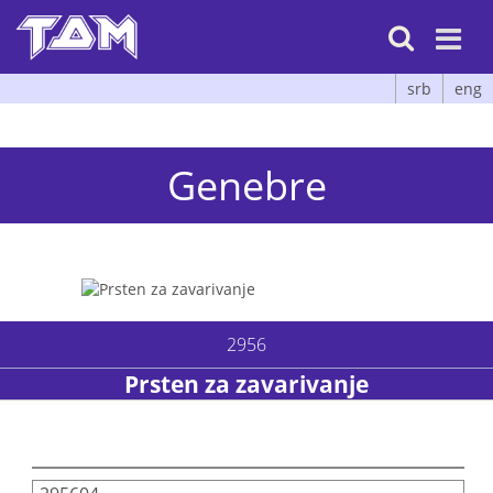

srb
eng
Genebre
2956
Prsten za zavarivanje