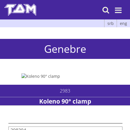

srb
eng
Genebre
2983
Koleno 90° clamp