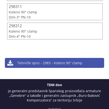
298311
Koleno 90° clamp
Dim-3" PN-10
298312
Koleno 90° clamp
Dim-4" PN-10
Tehnički opisi - 2983 - Koleno 90° clamp
TDM doo
je generalni predstavnik španskog proizvođača armature
„Genebre“ a takođe i generalni zastupnik „Đuro Đaković
Kompenzatora“ za teritoriju Srbije