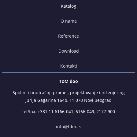
Katalog
O nama
Reference
Download
Kontakti
TDM doo
Spoljni i unutrašnji promet, projektovanje i inženjering
Jurija Gagarina 164b, 11 070 Novi Beograd
tel/fax:
+381 11 6166-041
,
6166-049
,
2177-900
info@tdm.rs