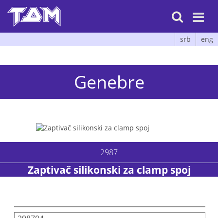

srb
eng
Genebre
2987
Zaptivač silikonski za clamp spoj