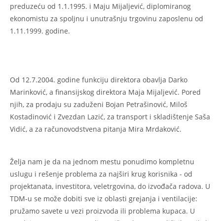
preduzeću od 1.1.1995. i Maju Mijaljević, diplomiranog
ekonomistu za spoljnu i unutrašnju trgovinu zaposlenu od
1.11.1999. godine.
Od 12.7.2004. godine funkciju direktora obavlja Darko
Marinković, a finansijskog direktora Maja Mijaljević. Pored
njih, za prodaju su zaduženi Bojan Petrašinović, Miloš
Kostadinović i Zvezdan Lazić, za transport i skladištenje Saša
Vidić, a za računovodstvena pitanja Mira Mrdaković.
Želja nam je da na jednom mestu ponudimo kompletnu
uslugu i rešenje problema za najširi krug korisnika - od
projektanata, investitora, veletrgovina, do izvođača radova. U
TDM-u se može dobiti sve iz oblasti grejanja i ventilacije:
pružamo savete u vezi proizvoda ili problema kupaca. U