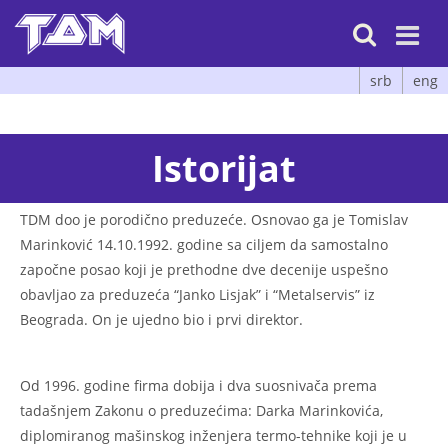

srb
eng
Istorijat
TDM doo je porodično preduzeće. Osnovao ga je Tomislav
Marinković 14.10.1992. godine sa ciljem da samostalno
započne posao koji je prethodne dve decenije uspešno
obavljao za preduzeća “Janko Lisjak” i “Metalservis” iz
Beograda. On je ujedno bio i prvi direktor.
Od 1996. godine firma dobija i dva suosnivača prema
tadašnjem Zakonu o preduzećima: Darka Marinkovića,
diplomiranog mašinskog inženjera termo-tehnike koji je u