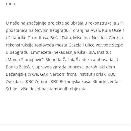
rada.
U naše najznačajnije projekte se ubrajaju rekonstrukcija 211
podstanica na Novom Beogradu, Toranj na Avali, Kula Ušće 1
i 2, fabrike Grundfosa, Boša, Fiata, Mišelina, Nestlea, Geoksa,
rekonstrukcije toplovoda mosta Gazela i ulice Vojvode Stepe
u Beogradu, Emmezeta (nekadašnja Kika), BIA, Institut
„Moma Stanojlović“, Sloboda Čačak, Švedska ambasada, JU
Banka Zaječar, upravna zgrada Jinprosa, parohijski dom
Bežanijske crkve, GAK Narodni front, Institut Torlak, KBC
Zvezdara, KBC Zemun, KBC Bežanijska kosa, Klinički centar
Srbije i više desetina stambenih objekata.