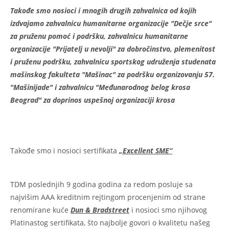
Takođe smo nosioci i mnogih drugih zahvalnica od kojih
izdvajamo zahvalnicu humanitarne organizacije "Dečje srce"
za pruženu pomoć i podršku
, zahvalnicu humanitarne
organizacije "Prijatelj u nevolji"
za dobročinstvo, plemenitost
i pruženu podršku
, zahvalnicu sportskog udruženja studenata
mašinskog fakulteta "Mašinac"
za podršku organizovanju 57.
"Mašinijade"
i zahvalnicu "Međunarodnog belog krosa
Beograd"
za doprinos uspešnoj organizaciji krosa
Takođe smo i nosioci sertifikata
„Excellent SME“
TDM poslednjih 9 godina godina za redom posluje sa
najvišim AAA kreditnim rejtingom procenjenim od strane
renomirane kuće
Dun & Bradstreet
i nosioci smo njihovog
Platinastog sertifikata, što najbolje govori o kvalitetu našeg