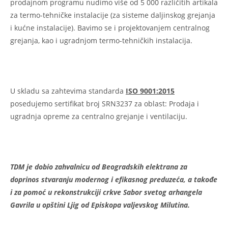
prodajnom programu nudimo više od 5 000 različitih artikala
za termo-tehničke instalacije (za sisteme daljinskog grejanja
i kućne instalacije). Bavimo se i projektovanjem centralnog
grejanja, kao i ugradnjom termo-tehničkih instalacija.
U skladu sa zahtevima standarda
ISO 9001:2015
posedujemo sertifikat broj SRN3237 za oblast: Prodaja i
ugradnja opreme za centralno grejanje i ventilaciju.
TDM je dobio
zahvalnicu od Beogradskih elektrana za
doprinos stvaranju modernog i efikasnog preduzeća
, a takođe
i za
pomoć u rekonstrukciji crkve Sabor svetog arhangela
Gavrila
u opštini Ljig od Episkopa valjevskog Milutina.