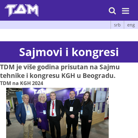

srb
eng
Sajmovi i kongresi
TDM je više godina prisutan na Sajmu
tehnike i kongresu KGH u Beogradu.
TDM na KGH 2024