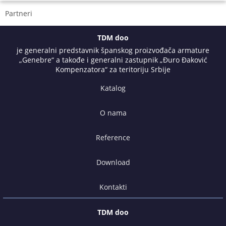
Partneri
TDM doo
je generalni predstavnik španskog proizvođača armature
„Genebre“ a takođe i generalni zastupnik „Đuro Đaković
Kompenzatora“ za teritoriju Srbije
Katalog
O nama
Reference
Download
Kontakti
TDM doo