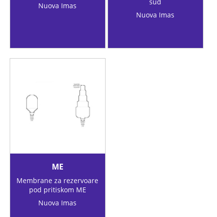
sud
Nuova Imas
Nuova Imas
ME
Membrane za rezervoare
pod pritiskom ME
Nuova Imas