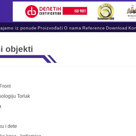
vajamo iz ponude
Proizvođači
O nama
Reference
Download
Kon
i objekti
Front
usologiju Torlak
a
ku i dete