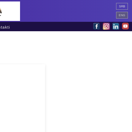
SRB
ENG
takti