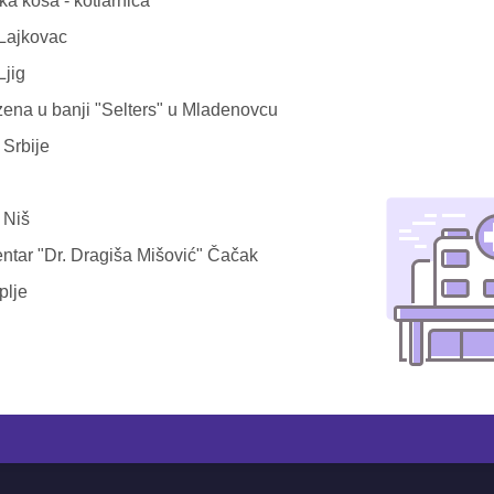
a kosa - kotlarnica
Lajkovac
Ljig
zena u banji "Selters" u Mladenovcu
 Srbije
r Niš
entar "Dr. Dragiša Mišović" Čačak
plje