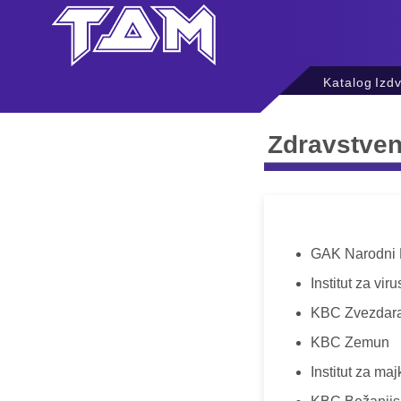
Katalog
Izd
Zdravstven
GAK Narodni 
Institut za vir
KBC Zvezdar
KBC Zemun
Institut za maj