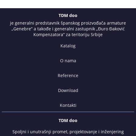
TDM doo
je generalni predstavnik španskog proizvođača armature
„Genebre“ a takođe i generalni zastupnik „Đuro Đaković
Kompenzatora“ za teritoriju Srbije
Katalog
O nama
Reference
Download
Kontakti
TDM doo
Spoljni i unutrašnji promet, projektovanje i inženjering