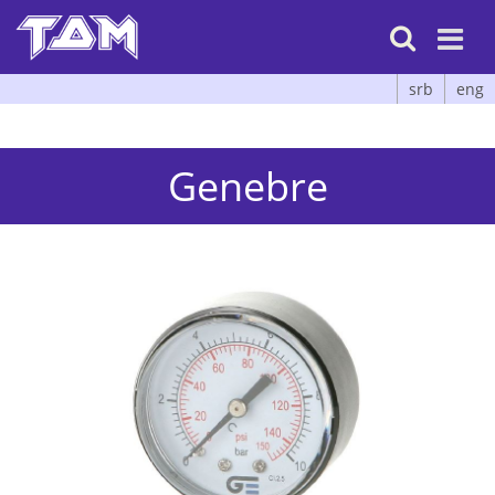

srb
eng
Genebre