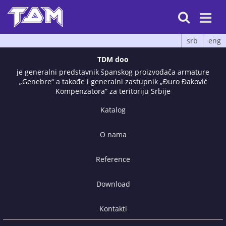

srb
eng
TDM doo
je generalni predstavnik španskog proizvođača armature
„Genebre“ a takođe i generalni zastupnik „Đuro Đaković
Kompenzatora“ za teritoriju Srbije
Katalog
O nama
Reference
Download
Kontakti