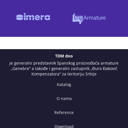
TDM doo
je generalni predstavnik španskog proizvođača armature
„Genebre“ a takođe i generalni zastupnik „Đuro Đaković
Kompenzatora“ za teritoriju Srbije
Katalog
O nama
Reference
Download