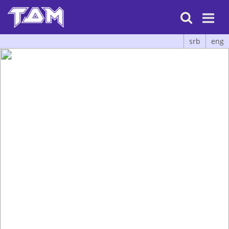

srb
eng